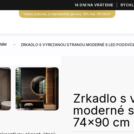
14 DNÍ NA VRÁTENIE
RÝCHL
Všetky produkty zo štandardnej ponuky
-5%
Kód: PROMO5
NÍM
ZRKADLO S VYREZANOU STRANOU MODERNÉ S LED PODSVÍC
Zrkadlo s 
moderné s
74x90 cm