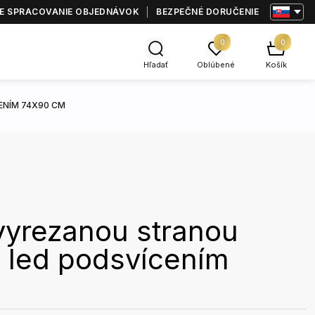
E SPRACOVANIE OBJEDNÁVOK
BEZPEČNÉ DORUČENIE
0
0
Hľadať
Oblúbené
Košík
ENÍM 74X90 CM
vyrezanou stranou
 led podsvícením