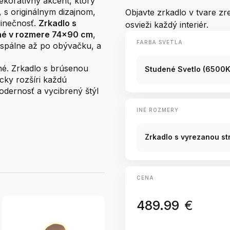
ekoratívny akcent, ktorý
, s originálnym dizajnom,
Objavte zrkadlo v tvare z
edinečnosť.
Zrkadlo s
osvieži každý interiér.
né v rozmere 74x90 cm
,
FARBA SVETLA
 spálne až po obývačku, a
né. Zrkadlo s brúsenou
Studené Svetlo (6500K
cky rozšíri každú
modernosť a vycibrený štýl
INÉ ROZMERY
Zrkadlo s vyrezanou s
CENA
489.99
€