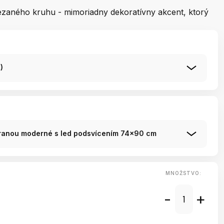
rezaného kruhu - mimoriadny dekoratívny akcent, ktorý
)
tranou moderné s led podsvícením 74x90 cm
MNOŽSTVO:
-
+