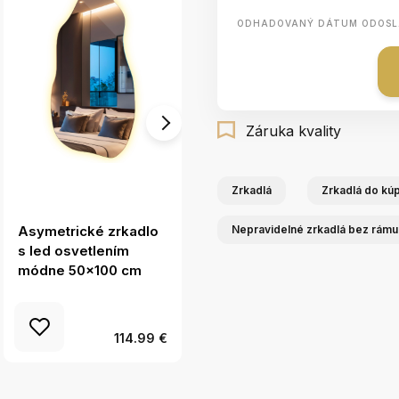
ODHADOVANÝ DÁTUM ODOSL
Záruka kvality
Zrkadlá
Zrkadlá do kú
Asymetrické zrkadlo
Led oválne zrkadlo
Nepravidelné zrkadlá bez rámu
s led osvetlením
58x100 cm
módne 50x100 cm
114.99 €