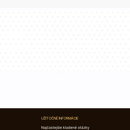
tantov vám
e otázky!
085 (KONVERZÁCIE SÚ VEDENÉ V
UŽITOČNÉ INFORMÁCIE
Najčastejšie kladené otázky