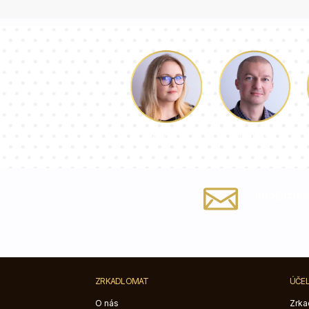
Lukáš
Dorothy
info@zrka
ZRKADLOMAT
ÚČE
O nás
Zrka