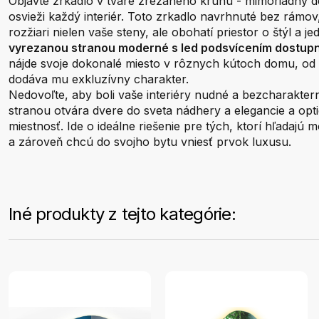
Objavte zrkadlo v tvare zrezaného kruhu - mimoriadny d
osvieži každý interiér. Toto zrkadlo navrhnuté bez rámov
rozžiari nielen vaše steny, ale obohatí priestor o štýl a j
vyrezanou stranou moderné s led podsvícením dostup
nájde svoje dokonalé miesto v rôznych kútoch domu, od
dodáva mu exkluzívny charakter.
Nedovoľte, aby boli vaše interiéry nudné a bezcharakter
stranou otvára dvere do sveta nádhery a elegancie a opti
miestnosť. Ide o ideálne riešenie pre tých, ktorí hľadajú 
a zároveň chcú do svojho bytu vniesť prvok luxusu.
Iné produkty z tejto kategórie: