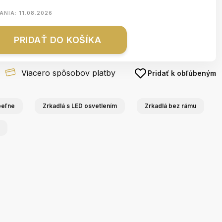
ANIA:
11.08.2026
PRIDAŤ DO KOŠÍKA
Viacero spôsobov platby
Pridať k obľúbeným
peľne
Zrkadlá s LED osvetlením
Zrkadlá bez rámu
Podsvietene led
Asymetrické zrkadlo
okrúhle zrkadlo fi 70
s led osvetlením
cm
87x86 cm