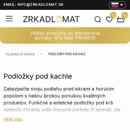
EMAIL:
INFO@ZRKADLOMAT.SK
0
0
Všetky produkty zo štandardnej
ponuky
-5%
Kód: PROMO5
PODLOŽKY POD KACHLE
HLAVNÁ STRÁNKA
Podložky pod kachle
Zabezpečte svoju podlahu pred iskrami a horúcim
popolom s našou širokou ponukou kvalitných
produktov. Funkčné a estetické podložky pod krb
nielenže chránia vaše drevené parkety či laminát, ale
zároveň dodávajú celému interiéru ucelený, elegantný
čítať viac
vzhľad. Vyberte si z rôznych materiálov, tvarov a