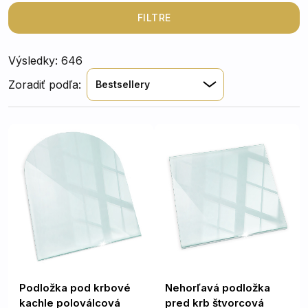
veľkostí presne podľa vašich potrieb.
FILTRE
Výsledky: 646
Zoradiť podľa:
Bestsellery
Podložka pod krbové
Nehorľavá podložka
kachle poloválcová
pred krb štvorcová