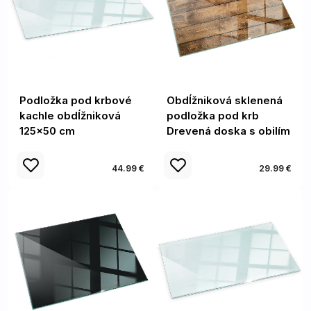
Podložka pod krbové
Obdĺžniková sklenená
kachle obdĺžniková
podložka pod krb
125x50 cm
Drevená doska s obilím
44.99 €
29.99 €