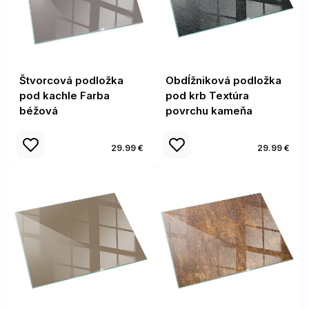
Štvorcová podložka
Obdĺžniková podložka
pod kachle Farba
pod krb Textúra
béžová
povrchu kameňa
29.99 €
29.99 €