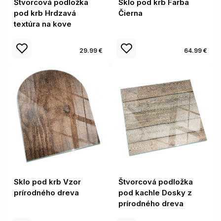
Štvorcová podložka
Sklo pod krb Farba
pod krb Hrdzavá
Čierna
textúra na kove
29.99 €
64.99 €
Sklo pod krb Vzor
Štvorcová podložka
prírodného dreva
pod kachle Dosky z
prírodného dreva