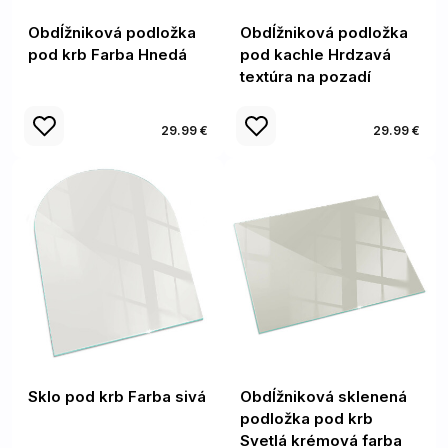
Obdĺžniková podložka
Obdĺžniková podložka
pod krb Farba Hnedá
pod kachle Hrdzavá
textúra na pozadí
29.99 €
29.99 €
Sklo pod krb Farba sivá
Obdĺžniková sklenená
podložka pod krb
Svetlá krémová farba