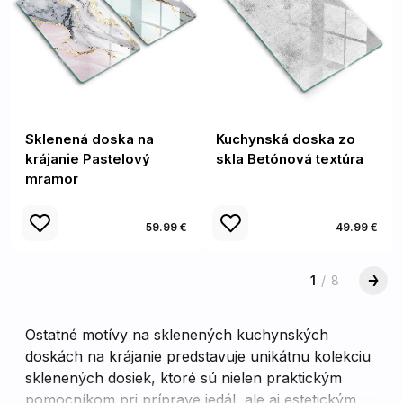
Sklenená doska na
Kuchynská doska zo
krájanie Pastelový
skla Betónová textúra
mramor
59.99 €
49.99 €
1
/
8
Ostatné motívy na sklenených kuchynských
doskách na krájanie predstavuje unikátnu kolekciu
sklenených dosiek, ktoré sú nielen praktickým
pomocníkom pri príprave jedál, ale aj estetickým