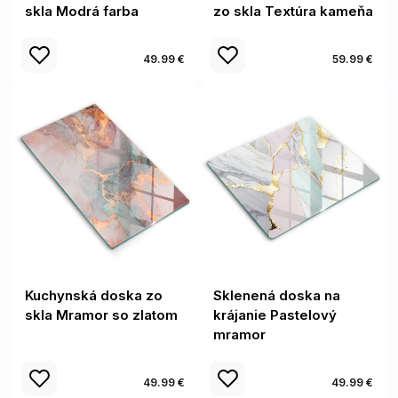
skla Modrá farba
zo skla Textúra kameňa
49.99 €
59.99 €
Kuchynská doska zo
Sklenená doska na
skla Mramor so zlatom
krájanie Pastelový
mramor
49.99 €
49.99 €