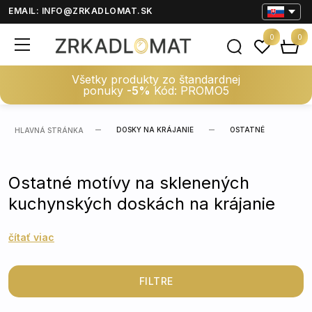
EMAIL:
INFO@ZRKADLOMAT.SK
0
0
Všetky produkty zo štandardnej
ponuky
-5%
Kód: PROMO5
DOSKY NA KRÁJANIE
OSTATNÉ
HLAVNÁ STRÁNKA
Ostatné motívy na sklenených
kuchynských doskách na krájanie
čítať viac
FILTRE