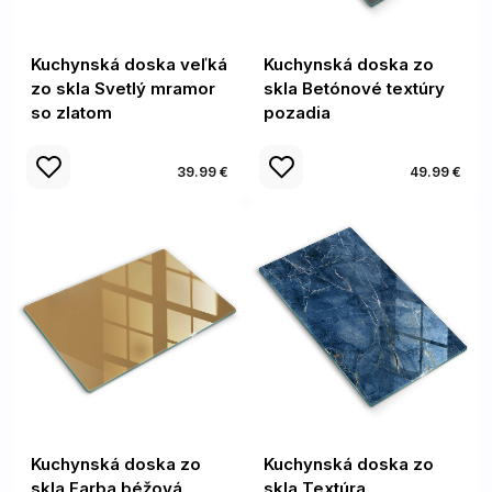
Kuchynská doska veľká
Kuchynská doska zo
zo skla Svetlý mramor
skla Betónové textúry
so zlatom
pozadia
39.99 €
49.99 €
Kuchynská doska zo
Kuchynská doska zo
skla Farba béžová
skla Textúra