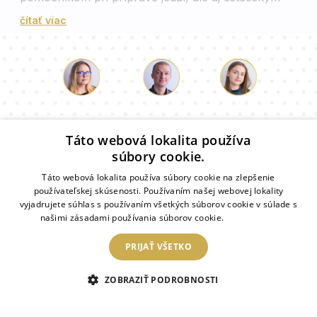
doplnkom každej kuchyne. Tieto dosky sú zdobené
čítať viac
rôznymi výtlačkami - od abstraktných vzorov, cez
prírodné motívy, až po moderné geometrické tvary.
Vytlačené motívy sú odolné voči odieraniu a
neovplyvňujú chuť ani vôňu pokrmov. Tieto
sklenené dosky môžu slúžiť aj ako stojany na
Lukáš
Paulina
Dorothy
horúce nádoby alebo ako dekoratívny prvok, ktorý
Náš tím konzultantov vám odpovie na vaše otázky!
pridá kuchyni šmrnc. Každá doska v tejto kategórii
Táto webová lokalita používa
je jedinečná a odlišná, čo zaručuje, že každý
súbory cookie.
zákazník si nájde presne to, čo hľadá.
Táto webová lokalita používa súbory cookie na zlepšenie
používateľskej skúsenosti. Používaním našej webovej lokality
ZRKADLOMAT
vyjadrujete súhlas s používaním všetkých súborov cookie v súlade s
našimi zásadami používania súborov cookie.
Prečítať viac
ÚČEL
PRIJAŤ VŠETKO
KATEGORIE
ZOBRAZIŤ PODROBNOSTI
UŽITOČNÉ INFORMÁCIE