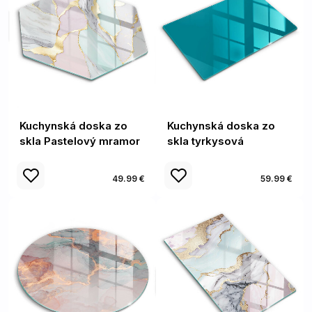
Kuchynská doska zo
Kuchynská doska zo
skla Pastelový mramor
skla tyrkysová
49.99 €
59.99 €