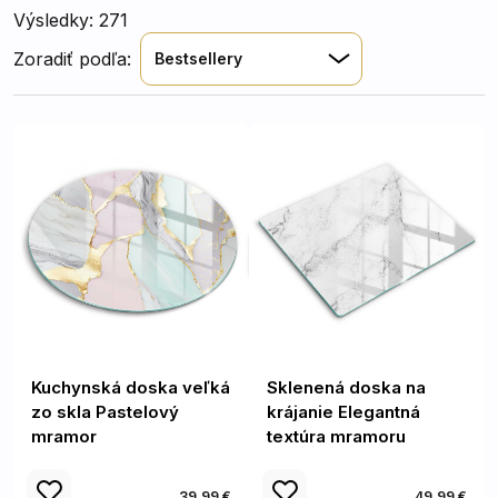
Výsledky: 271
Zoradiť podľa:
Bestsellery
Kuchynská doska veľká
Sklenená doska na
zo skla Pastelový
krájanie Elegantná
mramor
textúra mramoru
39.99 €
49.99 €