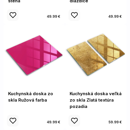
stena
dlaždice
49.99 €
49.99 €
Kuchynská doska zo
Kuchynská doska veľká
skla Ružová farba
zo skla Zlatá textúra
pozadia
49.99 €
59.99 €