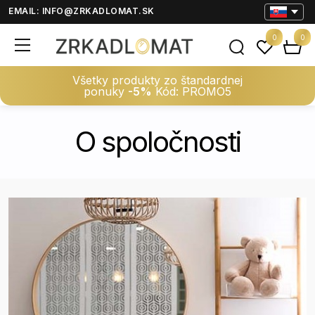
EMAIL:
INFO@ZRKADLOMAT.SK
0
0
Všetky produkty zo štandardnej
ponuky
-5%
Kód: PROMO5
O spoločnosti