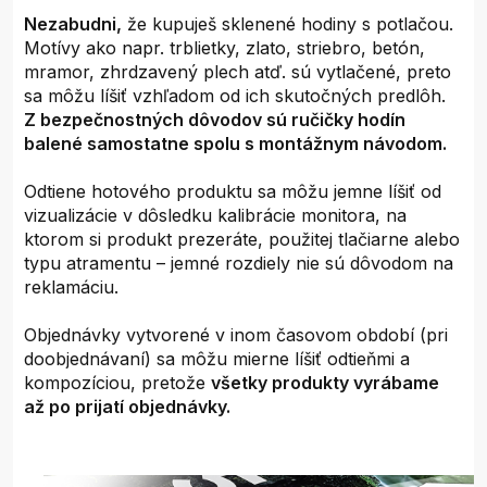
Nezabudni,
že kupuješ sklenené hodiny s potlačou.
Motívy ako napr. trblietky, zlato, striebro, betón,
mramor, zhrdzavený plech atď. sú vytlačené, preto
sa môžu líšiť vzhľadom od ich skutočných predlôh.
Z bezpečnostných dôvodov sú ručičky hodín
balené samostatne spolu s montážnym návodom.
Odtiene hotového produktu sa môžu jemne líšiť od
vizualizácie v dôsledku kalibrácie monitora, na
ktorom si produkt prezeráte, použitej tlačiarne alebo
typu atramentu – jemné rozdiely nie sú dôvodom na
reklamáciu.
Objednávky vytvorené v inom časovom období (pri
doobjednávaní) sa môžu mierne líšiť odtieňmi a
kompozíciou, pretože
všetky produkty vyrábame
až po prijatí objednávky.