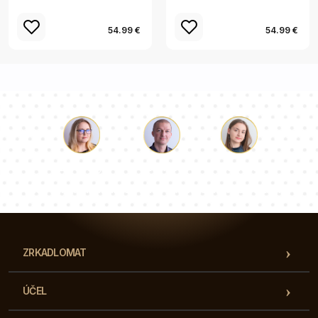
54.99 €
54.99 €
Lukáš
Paulina
Dorothy
Náš tím konzultantov vám odpovie na vaše otázky!
ZRKADLOMAT
ÚČEL