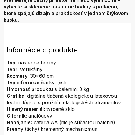
Premieňajte bežný priestor na niečo výnimočné –
vyberte si sklenené nástenné hodiny s potlačou,
ktoré spájajú dizajn a praktickosť v jednom štýlovom
kúsku.
Informácie o produkte
Typ:
nástenné hodiny
Tvar:
vertikálny
Rozmery:
30x60 cm
Typ ciferníka:
čiarky, čísla
Hmotnosť produktu
s balením: 3 kg
Grafika:
digitálne tlačená ekologickou latexovou
technológiou s použitím ekologických atramentov
Hlavný materiál:
tvrdené sklo
Ciferník:
analógový
Napájanie:
bateria AA (nie je súčasťou balenia)
Presný
(tichý) kremenný mechanizmus