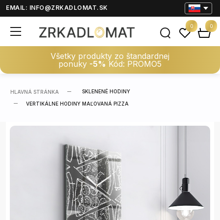
EMAIL:
INFO@ZRKADLOMAT.SK
0
0
Všetky produkty zo štandardnej
ponuky
-5%
Kód: PROMO5
SKLENENÉ HODINY
HLAVNÁ STRÁNKA
VERTIKÁLNE HODINY MAĽOVANÁ PIZZA