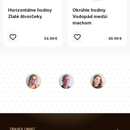
Horizontálne hodiny
Okrúhle hodiny
Zlaté štvorčeky
Vodopád medzi
machom
54.99 €
49.99 €
Lukáš
Paulina
Dorothy
Náš tím konzultantov vám odpovie na vaše otázky!
ZRKADLOMAT