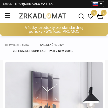
EMAIL:
INFO@ZRKADLOMAT.SK
0
0
Všetky produkty zo štandardnej
ponuky
-5%
Kód: PROMO5
SKLENENÉ HODINY
HLAVNÁ STRÁNKA
VERTIKÁLNE HODINY EAST RIVER V NEW YORKU