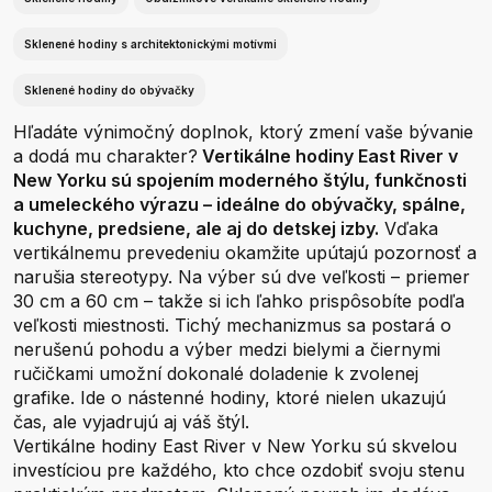
Sklenené hodiny s architektonickými motívmi
Sklenené hodiny do obývačky
Hľadáte výnimočný doplnok, ktorý zmení vaše bývanie
a dodá mu charakter?
Vertikálne hodiny East River v
New Yorku sú spojením moderného štýlu, funkčnosti
a umeleckého výrazu – ideálne do obývačky, spálne,
kuchyne, predsiene, ale aj do detskej izby.
Vďaka
vertikálnemu prevedeniu okamžite upútajú pozornosť a
narušia stereotypy. Na výber sú dve veľkosti – priemer
30 cm a 60 cm – takže si ich ľahko prispôsobíte podľa
veľkosti miestnosti. Tichý mechanizmus sa postará o
nerušenú pohodu a výber medzi bielymi a čiernymi
ručičkami umožní dokonalé doladenie k zvolenej
grafike. Ide o nástenné hodiny, ktoré nielen ukazujú
čas, ale vyjadrujú aj váš štýl.
Vertikálne hodiny East River v New Yorku sú skvelou
investíciou pre každého, kto chce ozdobiť svoju stenu