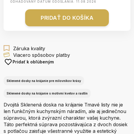
ODHADOVANÝ DÁTUM ODOSLANIA:
11.08.2026
PRIDAŤ DO KOŠÍKA
Záruka kvality
Viacero spôsobov platby
Pridať k obľúbeným
Sklenené dosky na krájanie pre milovníkov krásy
Sklenené dosky na krájanie s motívmi kvetov a rastlín
Dvojitá Sklenená doska na krájanie Tmavé listy nie je
len funkčným kuchynským náradím, ale aj jedinečnou
súpravou, ktorá zvýrazní charakter vašej kuchyne.
Táto perfektná súprava pozostávajúca z dvoch dosiek
s potlačou zaisťuje všestranné využitie a estetický