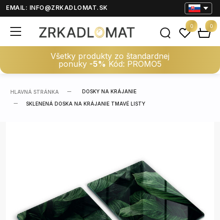
EMAIL:
INFO@ZRKADLOMAT.SK
0
0
Všetky produkty zo štandardnej
ponuky
-5%
Kód: PROMO5
DOSKY NA KRÁJANIE
HLAVNÁ STRÁNKA
SKLENENÁ DOSKA NA KRÁJANIE TMAVÉ LISTY