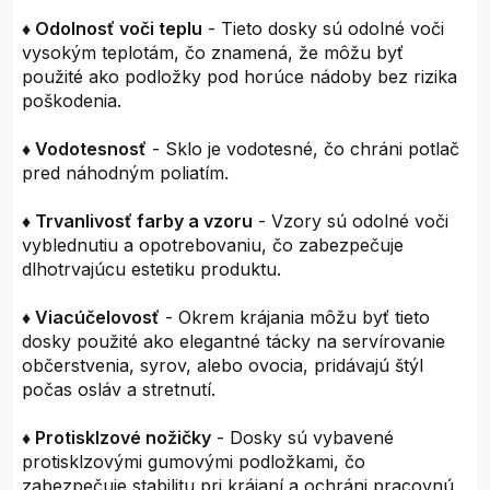
♦ Odolnosť voči teplu
- Tieto dosky sú odolné voči
vysokým teplotám, čo znamená, že môžu byť
použité ako podložky pod horúce nádoby bez rizika
poškodenia.
♦ Vodotesnosť
- Sklo je vodotesné, čo chráni potlač
pred náhodným poliatím.
♦ Trvanlivosť farby a vzoru
- Vzory sú odolné voči
vyblednutiu a opotrebovaniu, čo zabezpečuje
dlhotrvajúcu estetiku produktu.
♦ Viacúčelovosť
- Okrem krájania môžu byť tieto
dosky použité ako elegantné tácky na servírovanie
občerstvenia, syrov, alebo ovocia, pridávajú štýl
počas osláv a stretnutí.
♦ Protisklzové nožičky
- Dosky sú vybavené
protisklzovými gumovými podložkami, čo
zabezpečuje stabilitu pri krájaní a ochráni pracovnú