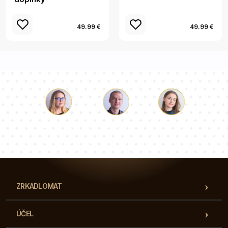
49.99 €
49.99 €
Lukáš
Paulina
Dorothy
Náš tím konzultantov vám odpovie na vaše otázky!
ZRKADLOMAT
ÚČEL