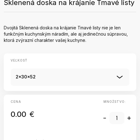
Sklenená doska na krájanie Tmavé listy
Dvojitá Sklenená doska na krájanie Tmavé listy nie je len
funkčným kuchynským náradím, ale aj jedinečnou súpravou,
ktorá zvýrazní charakter vašej kuchyne.
VEĽKOSŤ
2x30x52
CENA
MNOŽSTVO:
0.00
€
-
+