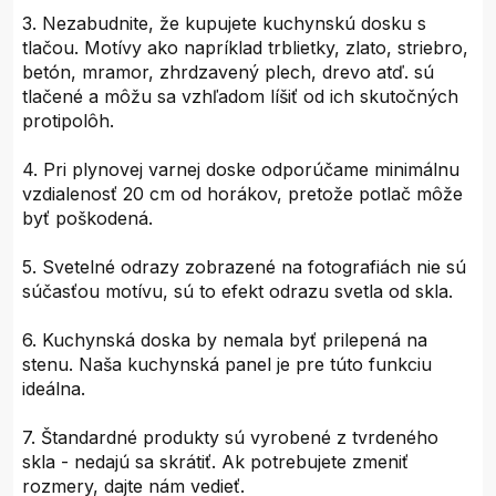
3. Nezabudnite, že kupujete kuchynskú dosku s
tlačou. Motívy ako napríklad trblietky, zlato, striebro,
betón, mramor, zhrdzavený plech, drevo atď. sú
tlačené a môžu sa vzhľadom líšiť od ich skutočných
protipolôh.
4. Pri plynovej varnej doske odporúčame minimálnu
vzdialenosť 20 cm od horákov, pretože potlač môže
byť poškodená.
5. Svetelné odrazy zobrazené na fotografiách nie sú
súčasťou motívu, sú to efekt odrazu svetla od skla.
6. Kuchynská doska by nemala byť prilepená na
stenu. Naša kuchynská panel je pre túto funkciu
ideálna.
7. Štandardné produkty sú vyrobené z tvrdeného
skla - nedajú sa skrátiť. Ak potrebujete zmeniť
rozmery, dajte nám vedieť.