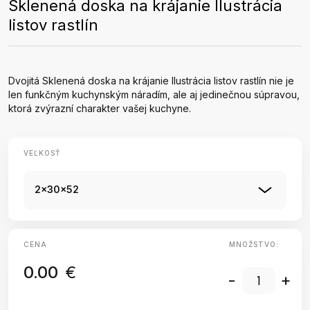
Sklenená doska na krájanie Ilustrácia
listov rastlín
Dvojitá Sklenená doska na krájanie Ilustrácia listov rastlín nie je
len funkčným kuchynským náradím, ale aj jedinečnou súpravou,
ktorá zvýrazní charakter vašej kuchyne.
VEĽKOSŤ
2x30x52
CENA
MNOŽSTVO:
0.00
€
-
+