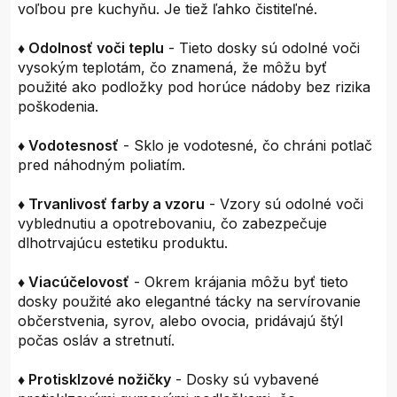
voľbou pre kuchyňu. Je tiež ľahko čistiteľné.
♦ Odolnosť voči teplu
- Tieto dosky sú odolné voči
vysokým teplotám, čo znamená, že môžu byť
použité ako podložky pod horúce nádoby bez rizika
poškodenia.
♦ Vodotesnosť
- Sklo je vodotesné, čo chráni potlač
pred náhodným poliatím.
♦ Trvanlivosť farby a vzoru
- Vzory sú odolné voči
vyblednutiu a opotrebovaniu, čo zabezpečuje
dlhotrvajúcu estetiku produktu.
♦ Viacúčelovosť
- Okrem krájania môžu byť tieto
dosky použité ako elegantné tácky na servírovanie
občerstvenia, syrov, alebo ovocia, pridávajú štýl
počas osláv a stretnutí.
♦ Protisklzové nožičky
- Dosky sú vybavené