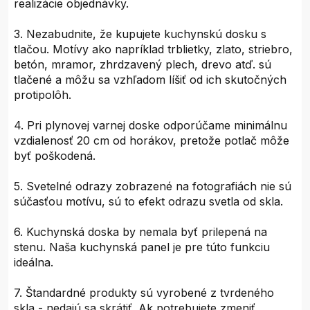
realizácie objednávky.
3. Nezabudnite, že kupujete kuchynskú dosku s
tlačou. Motívy ako napríklad trblietky, zlato, striebro,
betón, mramor, zhrdzavený plech, drevo atď. sú
tlačené a môžu sa vzhľadom líšiť od ich skutočných
protipolôh.
4. Pri plynovej varnej doske odporúčame minimálnu
vzdialenosť 20 cm od horákov, pretože potlač môže
byť poškodená.
5. Svetelné odrazy zobrazené na fotografiách nie sú
súčasťou motívu, sú to efekt odrazu svetla od skla.
6. Kuchynská doska by nemala byť prilepená na
stenu. Naša kuchynská panel je pre túto funkciu
ideálna.
7. Štandardné produkty sú vyrobené z tvrdeného
skla - nedajú sa skrátiť. Ak potrebujete zmeniť