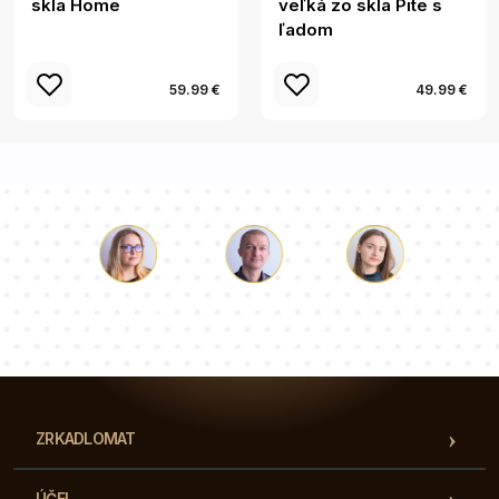
skla Home
veľká zo skla Pite s
ľadom
59.99 €
49.99 €
Lukáš
Paulina
Dorothy
Náš tím konzultantov vám odpovie na vaše otázky!
ZRKADLOMAT
ÚČEL