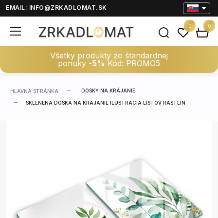
EMAIL:
INFO@ZRKADLOMAT.SK
0
0
Všetky produkty zo štandardnej
ponuky
-5%
Kód: PROMO5
DOSKY NA KRÁJANIE
HLAVNÁ STRÁNKA
SKLENENÁ DOSKA NA KRÁJANIE ILUSTRÁCIA LISTOV RASTLÍN