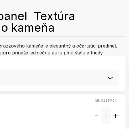
panel Textúra
ho kameňa
razzového kameňa je elegantný a očarujúci predmet,
toru prináša jedinečnú auru plnú štýlu a triedy.
MNOŽSTVO:
-
+