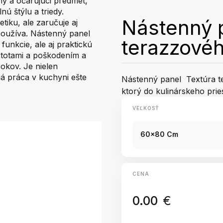
ý a očarujúci predmet,
nú štýlu a triedy.
Nástenný 
tiku, ale zaručuje aj
 používa. Nástenný panel
terazzové
unkcie, ale aj praktickú
istotami a poškodením a
okov. Je nielen
ná práca v kuchyni ešte
Nástenný panel Textúra te
ktorý do kulinárskeho pries
VEĽKOSŤ
60x80 Cm
CENA
0.00
€