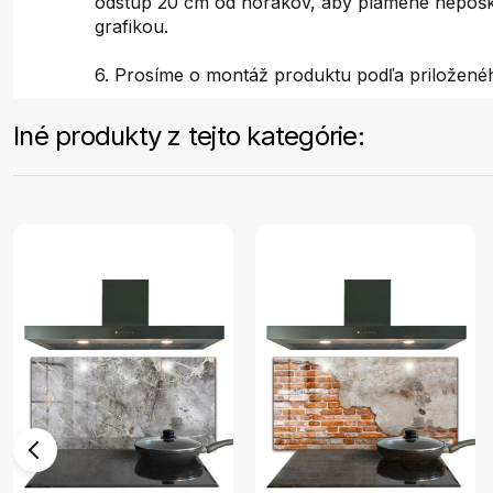
odstup 20 cm od horákov, aby plamene nepoško
grafikou.
6. Prosíme o montáž produktu podľa priložené
Iné produkty z tejto kategórie: