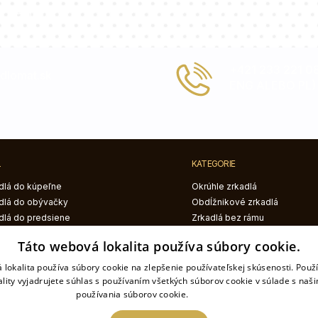
Paulina
+421 233 221 
dlomat.sk
ENG ALEBO PL)
L
KATEGORIE
dlá do kúpeľne
Okrúhle zrkadlá
dlá do obývačky
Obdĺžnikové zrkadlá
dlá do predsiene
Zrkadlá bez rámu
dlá do spálne
Zrkadlá s čiernym rámom
Táto webová lokalita používa súbory cookie.
Zrkadlá s bielym rámom
Zrkadlá s LED osvetlením
 lokalita používa súbory cookie na zlepšenie používateľskej skúsenosti. Použ
ality vyjadrujete súhlas s používaním všetkých súborov cookie v súlade s naš
Dekoračné zrkadlá
používania súborov cookie.
Prečítať viac