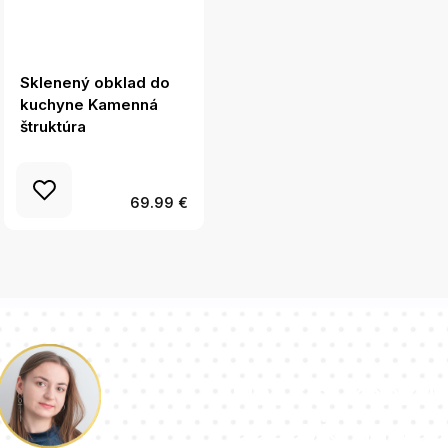
Sklenený obklad do
Obklad do kuchyne
kuchyne Kamenná
transparentný 60x40
štruktúra
cm
69.99 €
Náš tím konzul
odpovie na vaš