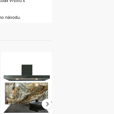
dili vrstvu s
ho návodu.