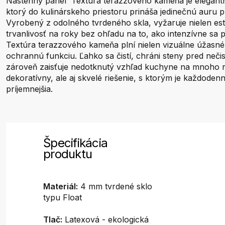
Nástenný panel Textúra terazzového kameňa je elegantn
ktorý do kulinárskeho priestoru prináša jedinečnú auru pl
Vyrobený z odolného tvrdeného skla, vyžaruje nielen este
trvanlivosť na roky bez ohľadu na to, ako intenzívne sa
Textúra terazzového kameňa plní nielen vizuálne úžasné f
ochrannú funkciu. Ľahko sa čistí, chráni steny pred neč
zároveň zaisťuje nedotknutý vzhľad kuchyne na mnoho r
dekoratívny, ale aj skvelé riešenie, s ktorým je každoden
príjemnejšia.
Špecifikácia
produktu
Materiál:
4 mm tvrdené sklo
typu Float
Tlač:
Latexová - ekologická