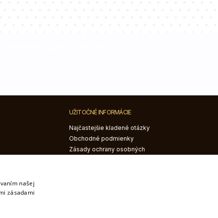
085 (KONVERZÁCIE SÚ VEDENÉ V
UŽITOČNÉ INFORMÁCIE
Najčastejšie kladené otázky
Obchodné podmienky
Zásady ochrany osobných
údajov
Reklamácia a vrátenie
Právo na odstúpenie od
ívaním našej
imi zásadami
zmluvy