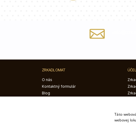
Lukáš
Dorothy
info@zrka
ZRKADLOMAT
ÚČE
O nás
Zrka
Kontaktný formulár
Zrka
Blog
Zrka
Návod na montáž
Zrka
Táto webová
webovej lok