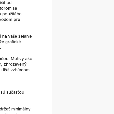
šiť od
ktorom sa
u použitého
dôvodom pre
í na vaše želanie
že grafické
.
lačou. Motívy ako
or, zhrdzavený
u líšiť vzhľadom
e sú súčasťou
držať minimálny