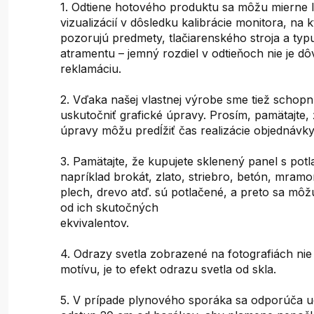
1. Odtiene hotového produktu sa môžu mierne lí
vizualizácií v dôsledku kalibrácie monitora, na 
pozorujú predmety, tlačiarenského stroja a typ
atramentu – jemný rozdiel v odtieňoch nie je 
reklamáciu.
2. Vďaka našej vlastnej výrobe sme tiež schopn
uskutočniť grafické úpravy. Prosím, pamätajte, 
úpravy môžu predĺžiť čas realizácie objednávky
3. Pamätajte, že kupujete sklenený panel s pot
napríklad brokát, zlato, striebro, betón, mram
plech, drevo atď. sú potlačené, a preto sa môž
od ich skutočných
ekvivalentov.
4. Odrazy svetla zobrazené na fotografiách ni
motívu, je to efekt odrazu svetla od skla.
5. V prípade plynového sporáka sa odporúča u