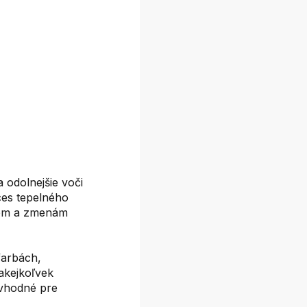
a odolnejšie voči
ces tepelného
azom a zmenám
farbách,
akejkoľvek
 vhodné pre