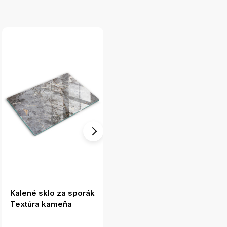
Kalené sklo za sporák
Kryt na indukčnú
Textúra kameňa
dosku Drevené dosky
a listy