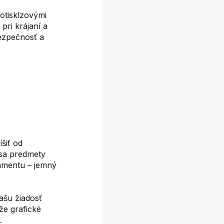
otisklzovými
pri krájaní a
ezpečnosť a
šiť od
m sa predmety
ramentu – jemný
.
ašu žiadosť
že grafické
.