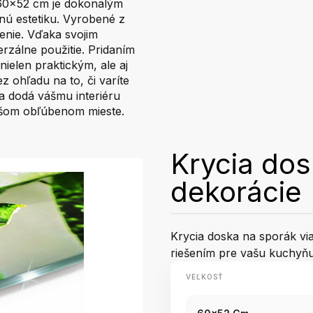
 60x52 cm je dokonalým
nú estetiku. Vyrobené z
tenie. Vďaka svojim
rzálne použitie. Pridaním
ielen praktickým, ale aj
z ohľadu na to, či varíte
a dodá vášmu interiéru
ašom obľúbenom mieste.
Krycia dos
dekorácie
Krycia doska na sporák v
riešením pre vašu kuchyňu,
VEĽKOSŤ