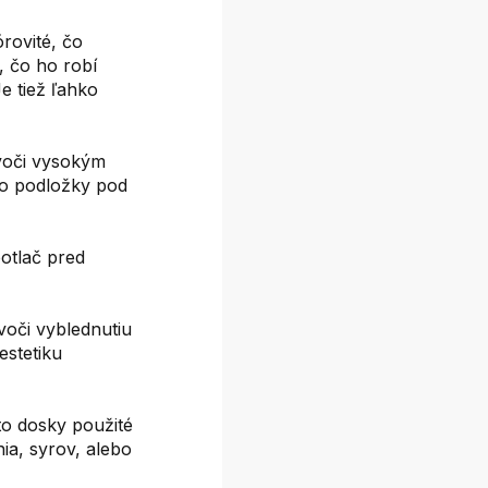
rovité, čo
, čo ho robí
e tiež ľahko
voči vysokým
ko podložky pod
potlač pred
voči vyblednutiu
estetiku
to dosky použité
ia, syrov, alebo