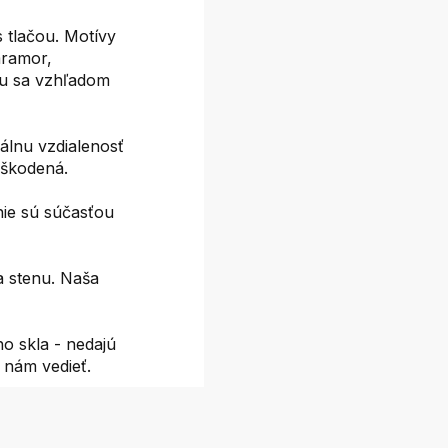
 tlačou. Motívy
 mramor,
žu sa vzhľadom
álnu vzdialenosť
oškodená.
nie sú súčasťou
a stenu. Naša
o skla - nedajú
e nám vedieť.