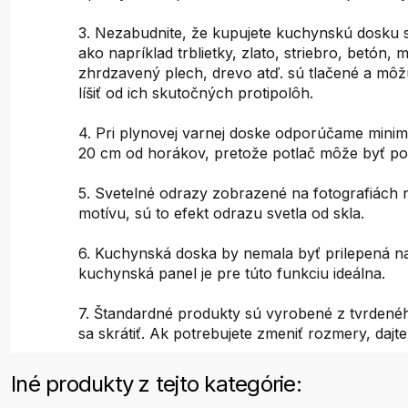
3. Nezabudnite, že kupujete kuchynskú dosku s
ako napríklad trblietky, zlato, striebro, betón,
zhrdzavený plech, drevo atď. sú tlačené a mô
líšiť od ich skutočných protipolôh.
4. Pri plynovej varnej doske odporúčame minim
20 cm od horákov, pretože potlač môže byť p
5. Svetelné odrazy zobrazené na fotografiách 
motívu, sú to efekt odrazu svetla od skla.
6. Kuchynská doska by nemala byť prilepená n
kuchynská panel je pre túto funkciu ideálna.
7. Štandardné produkty sú vyrobené z tvrdenéh
sa skrátiť. Ak potrebujete zmeniť rozmery, dajt
Iné produkty z tejto kategórie: