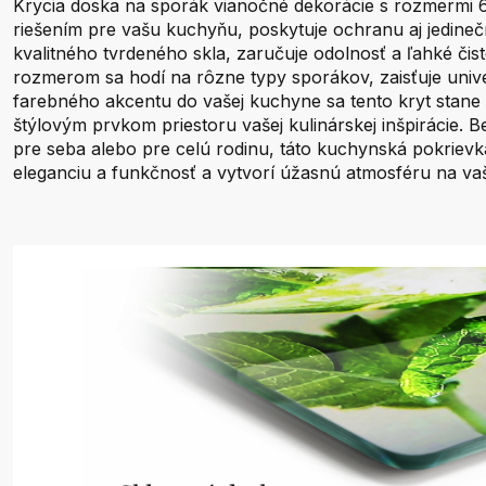
Krycia doska na sporák vianočné dekorácie s rozmermi
riešením pre vašu kuchyňu, poskytuje ochranu aj jedineč
kvalitného tvrdeného skla, zaručuje odolnosť a ľahké čis
rozmerom sa hodí na rôzne typy sporákov, zaisťuje unive
farebného akcentu do vašej kuchyne sa tento kryt stane n
štýlovým prvkom priestoru vašej kulinárskej inšpirácie. Be
pre seba alebo pre celú rodinu, táto kuchynská pokrievk
eleganciu a funkčnosť a vytvorí úžasnú atmosféru na v