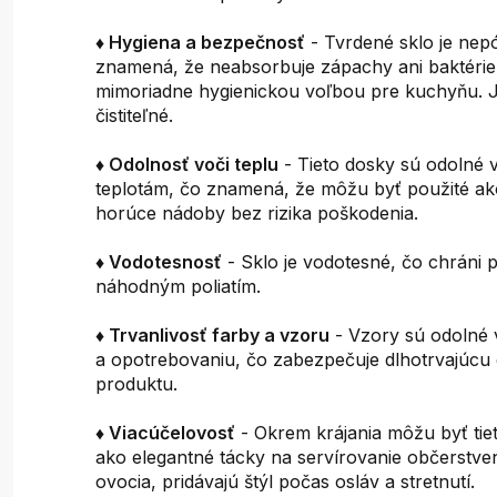
♦ Hygiena a bezpečnosť
- Tvrdené sklo je nepó
znamená, že neabsorbuje zápachy ani baktérie
mimoriadne hygienickou voľbou pre kuchyňu. J
čistiteľné.
♦ Odolnosť voči teplu
- Tieto dosky sú odolné 
teplotám, čo znamená, že môžu byť použité a
horúce nádoby bez rizika poškodenia.
♦ Vodotesnosť
- Sklo je vodotesné, čo chráni 
náhodným poliatím.
♦ Trvanlivosť farby a vzoru
- Vzory sú odolné 
a opotrebovaniu, čo zabezpečuje dlhotrvajúcu 
produktu.
♦ Viacúčelovosť
- Okrem krájania môžu byť tie
ako elegantné tácky na servírovanie občerstven
ovocia, pridávajú štýl počas osláv a stretnutí.